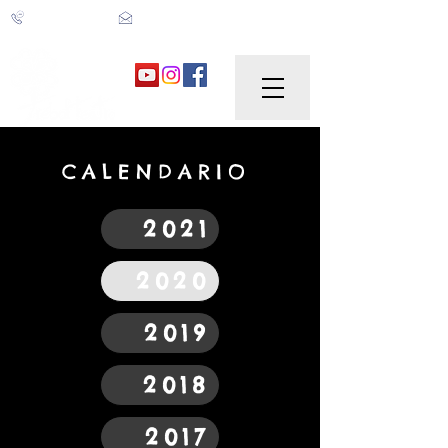
trebolteatro@gmail.com
606 905 298
CALENDARIO
2021
2020
2019
2018
2017