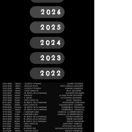
2026
2025
2024
2023
2022
03-01-2020
18:00H GLOBOS Y POMPAS MADRID (MADRID)
04-01-2020
18:30H NAVIDAD ROCK POZO CAÑADA (ALBACETE)
05-01-2020
18:30H GLOBOS Y POMPAS MANISES (VALENCIA)
09-02-2020
12:00H CUCÚ CANTA TÚ ELDA (ALICANTE)
14-02-2020
19:00H EL ÁRBOL DE LA FANTASÍA ALICANTE (ALICANTE)
22-02-2020
19:00H TARAROS LA BAIA- ELCHE (ALICANTE)
23-02-2020
12:00H A JUGAR LA ROMANA (ALICANTE)
23-07-2020
21:00H CUCU CANTA TU MIJAS (MALAGA)
31-07-2020
21:30H EL ÁRBOL DE LA FANTASÍA MONTALBÁN (CÓRDOBA)
11-08-2020
22:30H CUCÚ CANTA TU ROMANGORDO (CÁCERES)
29-08-2020
00:00H EL ÁRBOL DE LA FANTASÍA FIGUERUELAS (ZARAGOZA)
12-09-2020
18:00H EL ÁRBOL DE LA FANTASÍA HIGUERUELAS (VALENCIA)
27-09-2020
11:00H L'ANEGUET LLEIG VALENCIA -LA BENEFICIENCIA
27-09-2020
12:45H L'ANEGUET LLEIG VALENCIA -LA BENEFICIENCIA
03-10-2020
19:00H EL ÁRBOL DE LA FANTASÍA FAVARA (VALENCIA)
06-10-2020
17:30H EL ÁRBOL DE LA FANTASÍA PETRER (ALICANTE)
25-10-2020
18:00H EL ÁRBOL DE LA FANTASÍA PINOSO (ALICANTE)
31-10-2020
12:30H CUCU CANTA TU AUDITORIO (MURCIA)
31-10-2020
19:00H DRUIDAS MONOVAR (ALICANTE)
28-11-2020
18:00H EL PATITO FEO ESCORXADOR ELCHE (ALICANTE)
05-12-2020
18:00H NAVIDAD ROCK XERACO (VALENCIA)