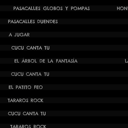
00H PASACALLES GLOBOS Y POMPAS HONDÓN
4 19:00H PASACALLES DUE
024 17:00H A JUGAR
24 18:00H CUCU CANTA TU
:00H EL ÁRBOL DE LA FANTASÍA LA PO
24 18:00H CUCU CANTA T
 17:30H EL PATITO FEO LA H
24 11:00H TARAROS RO
24 20:00H CUCU CANTA T
 11:30H TARAROS ROCK TORRELL