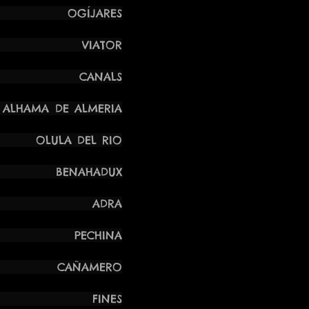
JARES
ATOR
ASÍA CANALS
 DE ALMERIA
LA DEL RIO
BENAHADUX
NTASÍA ADRA
CHINA
 CAÑAMERO
INES