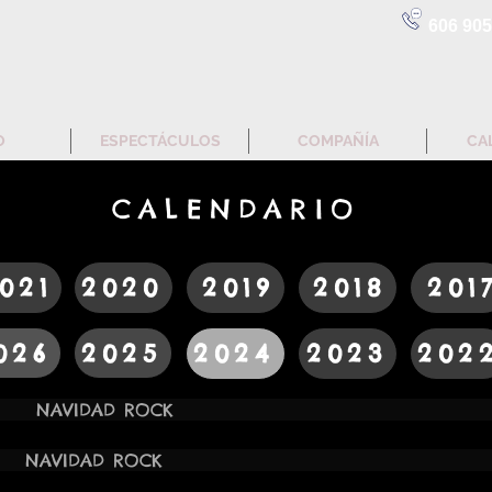
606 905
O
ESPECTÁCULOS
COMPAÑÍA
CA
CALENDARIO
021
2020
2019
2018
201
026
2025
2024
2023
202
24 18:00H NAVIDAD ROCK 
24 18:00H NAVIDAD RO