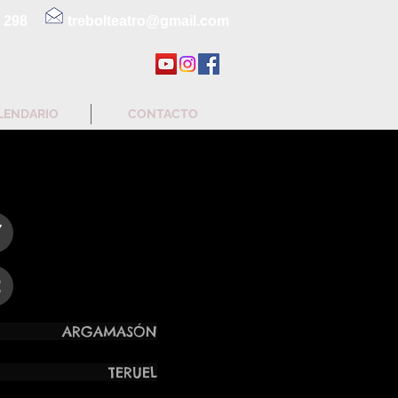
 298
trebolteatro@gmail.com
LENDARIO
CONTACTO
7
2
ARGAMASÓN
CK TERUEL