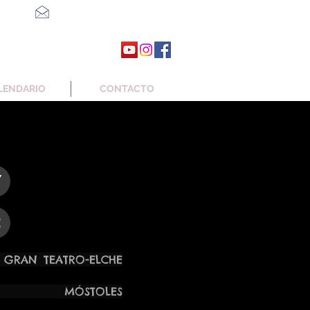
 298
trebolteatro@gmail.com
LENDARIO
CONTACTO
7
2
EATRO-ELCHE
 MÓSTOLES