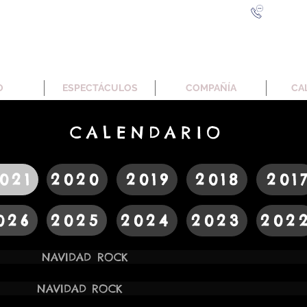
606 905
O
ESPECTÁCULOS
COMPAÑÍA
CA
CALENDARIO
021
2020
2019
2018
201
026
2025
2024
2023
202
 18:00H NAVIDAD ROCK GRAN T
21 12:00H NAVIDAD ROCK